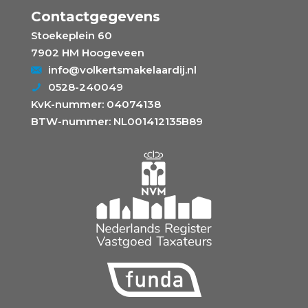
Contactgegevens
Stoekeplein 60
7902 HM Hoogeveen
info@volkertsmakelaardij.nl
0528-240049
KvK-nummer: 04074138
BTW-nummer: NL001412135B89