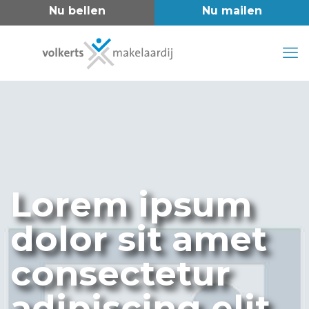
Lorem ipsum
dolor sit amet
consectetur
adipiscing elit