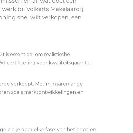
e misschien af: wat doet een
werk bij Volkerts Makelaardij,
oning snel wilt verkopen, een
 is essentieel om realistische
I-certificering voor kwaliteitsgarantie.
aarde verkoopt. Met mijn jarenlange
ctoren zoals marktontwikkelingen en
geleid je door elke fase: van het bepalen