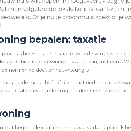
 nieuw huis wilt kopen in Hoogeveen, vraag je j
 mijn uitgebreide lokale kennis, dankzij mijn 
goedwereld. Of je nu je droomhuis zoekt of je w
.
ning bepalen: taxatie
roces is het vaststellen van de waarde van je woning. Dit
kelaardij bied ik professionele taxaties aan, met een NWW
n de normen voldoet en nauwkeurig is.
e lang op de markt blijft of dat je het onder de marktw
 prijsindicatie geven, rekening houdend met allerlei fa
woning
en. Het begint allemaal met een goed verkoopplan. Ik be