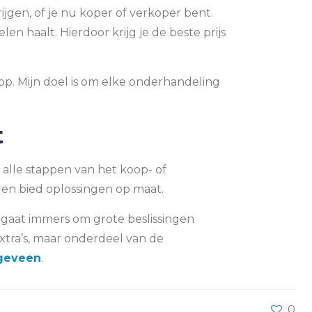
jgen, of je nu koper of verkoper bent.
en haalt. Hierdoor krijg je de beste prijs
rop. Mijn doel is om elke onderhandeling
t
 alle stappen van het koop- of
 en bied oplossingen op maat.
t gaat immers om grote beslissingen
 extra’s, maar onderdeel van de
geveen
.
0